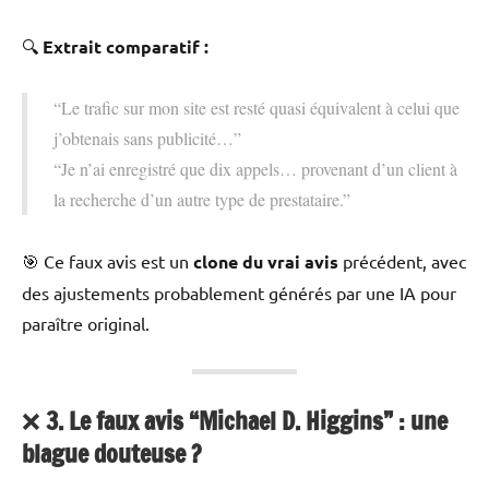
🔍
Extrait comparatif :
“Le trafic sur mon site est resté quasi équivalent à celui que
j’obtenais sans publicité…”
“Je n’ai enregistré que dix appels… provenant d’un client à
la recherche d’un autre type de prestataire.”
🎯 Ce faux avis est un
clone du vrai avis
précédent, avec
des ajustements probablement générés par une IA pour
paraître original.
❌
3. Le faux avis “Michael D. Higgins” : une
blague douteuse ?