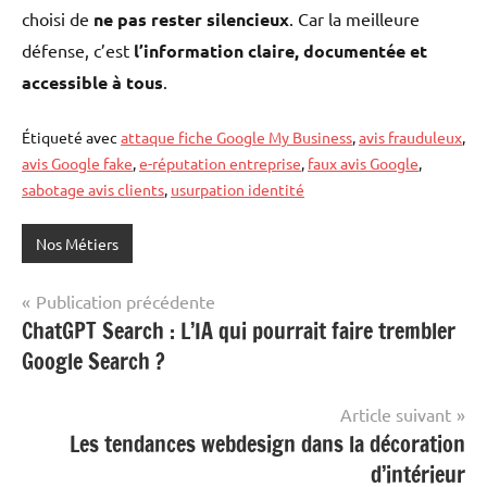
choisi de
ne pas rester silencieux
. Car la meilleure
défense, c’est
l’information claire, documentée et
accessible à tous
.
Étiqueté avec
attaque fiche Google My Business
,
avis frauduleux
,
avis Google fake
,
e-réputation entreprise
,
faux avis Google
,
sabotage avis clients
,
usurpation identité
Nos Métiers
Navigation
Publication précédente
ChatGPT Search : L’IA qui pourrait faire trembler
de
Google Search ?
l’article
Article suivant
Les tendances webdesign dans la décoration
d’intérieur